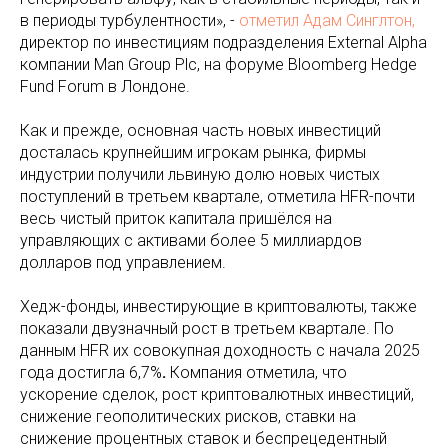
в периоды турбулентности», -
отметил Адам Синглтон,
директор по инвестициям подразделения External Alpha
компании Man Group Plc, на форуме Bloomberg Hedge
Fund Forum в Лондоне.
Как и прежде, основная часть новых инвестиций
досталась крупнейшим игрокам рынка, фирмы
индустрии получили львиную долю новых чистых
поступлений в третьем квартале, отметила HFR-почти
весь чистый приток капитала пришёлся на
управляющих с активами более 5 миллиардов
долларов под управлением.
Хедж-фонды, инвестирующие в криптовалюты, также
показали двузначный рост в третьем квартале. По
данным HFR их совокупная доходность с начала 2025
года достигла 6,7%
.
Компания отметила, что
ускорение сделок, рост криптовалютных инвестиций,
снижение геополитических рисков, ставки на
снижение процентных ставок и беспрецедентный