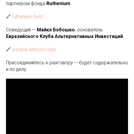
партнером фонда
Ruthenium
🔗
ruthenium.fund
Соведущий —
Майкл Бобошко
, основатель
Евразийского Клуба Альтернативных Инвестиций
🔗
eurasia-altinvest.club
Присоединяйтесь к разговору — будет содержательно
и по делу.