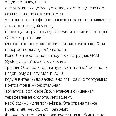
хеджирования, а не в
спекулятивных целях - условие, которое до сих пор
официально не отменено. Но с
учетом того, что фьючерсные контракты на триллионы
долларов каждый месяц
переходят из рук в руки, систематические инвесторы в
США и Европе видят
множество возможностей в китайском рынке. "Они
невероятно ликвидны", - говорит
Крис Лонгворт, старший научный сотрудник GAM
Systematic. "У них есть сильные
тренды. Это все, что нам нужно от актива." Согласно
недавнему отчету Man, в 2020
году в Китае было заключено пять самых торгуемых
контрактов в мире: стальная
арматура, соя, серебро, метанол и очищенная
терефталевая кислота, ингредиент,
необходимый для полиэфира. Эта страна также
предлагает несколько товарных
фьючерсов, которые практически нигде больше не