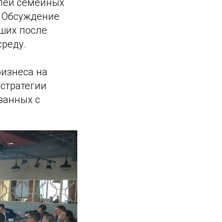
елей семейных
. Обсуждение
ших после
среду.
изнеса на
стратегии
занных с