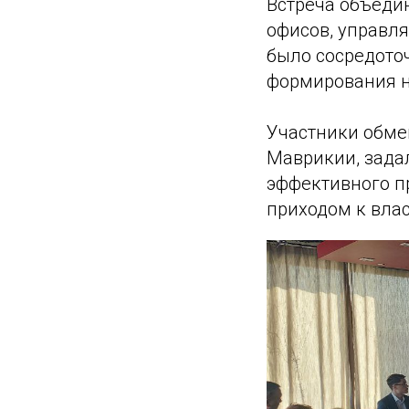
Встреча объеди
офисов, управл
было сосредото
формирования но
Участники обме
Маврикии, зада
эффективного пр
приходом к влас