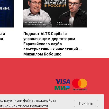
ы и
Подкаст ALT3 Capital с
ия
управляющим директором
Евразийского клуба
альтернативных инвестиций -
Михаилом Бобошко
ИП Бобошко Михаил Сергеевич
ользует куки файлы, пожалуйста
© 2013 - 2025
Принять
итикой конфиденциальности
а в отношении обработки персональных данных