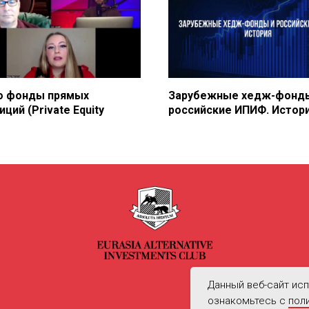
о фонды прямых
Зарубежные хедж-фонд
ций (Private Equity
российские ИПИФ. Истор
Данный веб-сайт исп
ознакомьтесь с
пол
Политик